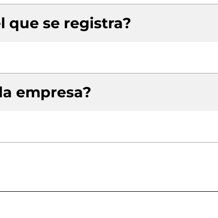
l que se registra?
 la empresa?