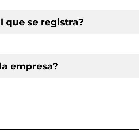
l que se registra?
 la empresa?