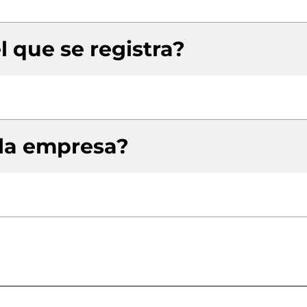
l que se registra?
 la empresa?