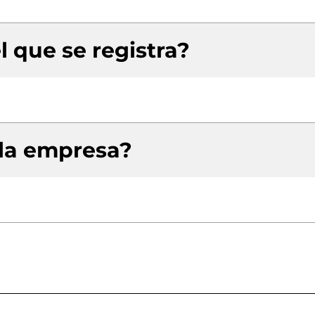
l que se registra?
 la empresa?