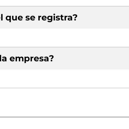
l que se registra?
 la empresa?