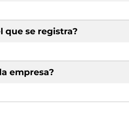
l que se registra?
 la empresa?