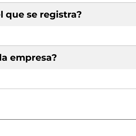
l que se registra?
 la empresa?