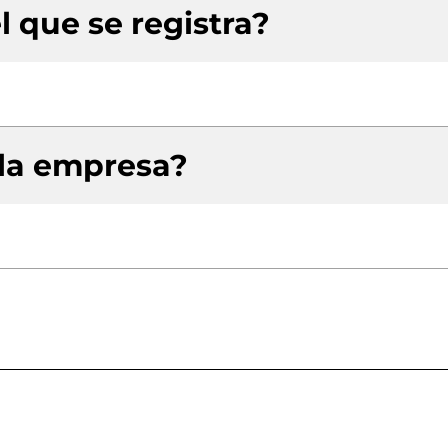
l que se registra?
 la empresa?