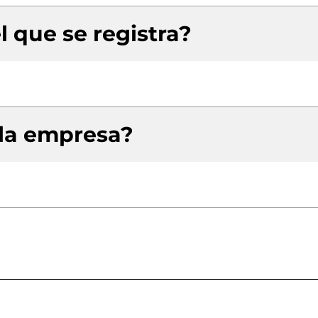
l que se registra?
 la empresa?