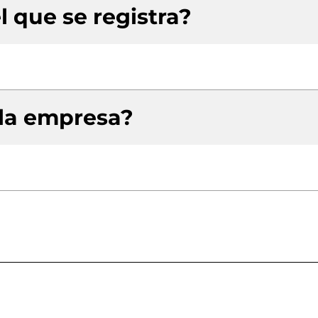
l que se registra?
 la empresa?