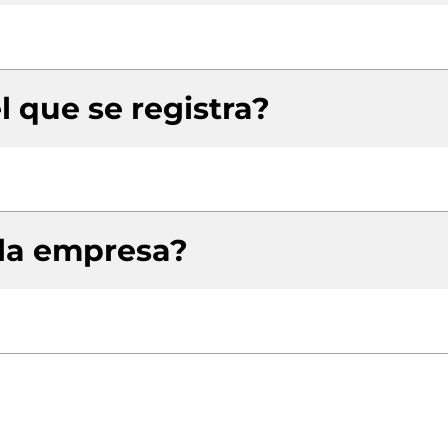
l que se registra?
 la empresa?