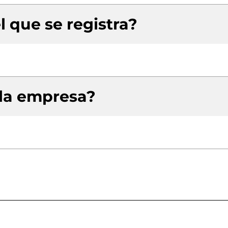
l que se registra?
 la empresa?