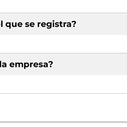
l que se registra?
 la empresa?