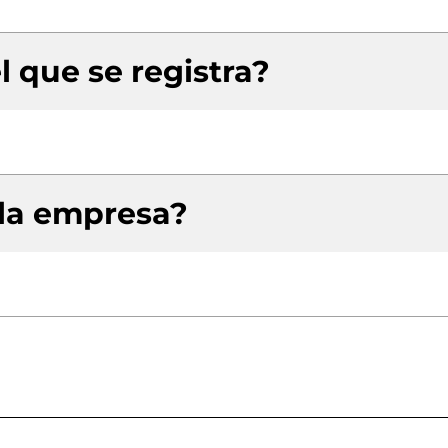
l que se registra?
 la empresa?