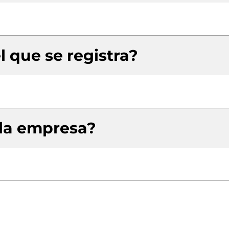
l que se registra?
 la empresa?