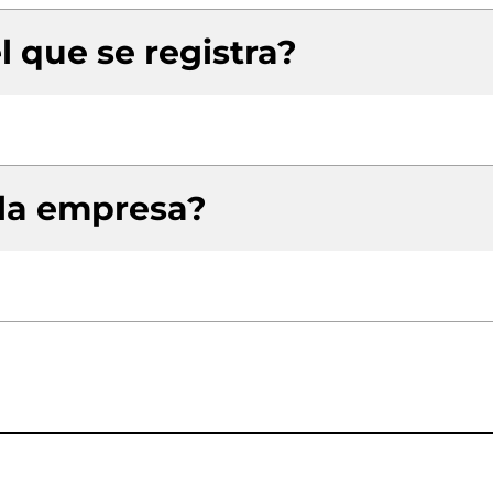
l que se registra?
 la empresa?