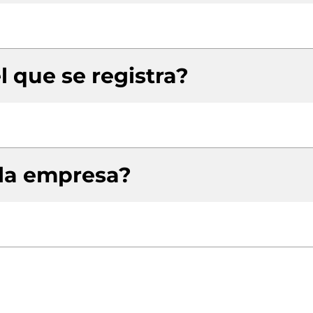
l que se registra?
 la empresa?