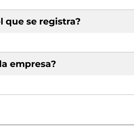
l que se registra?
 la empresa?