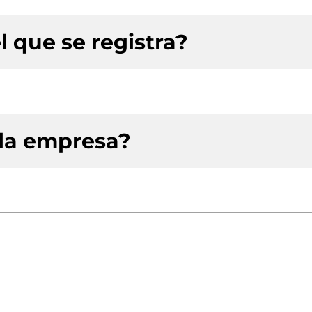
l que se registra?
 la empresa?