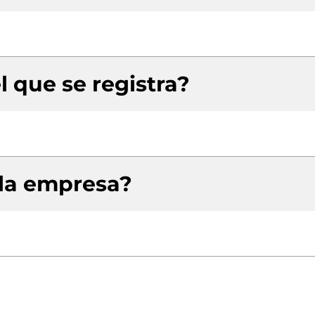
l que se registra?
 la empresa?