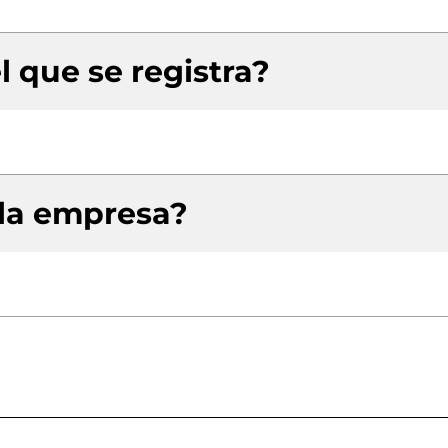
l que se registra?
 la empresa?