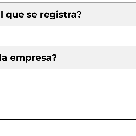
l que se registra?
 la empresa?