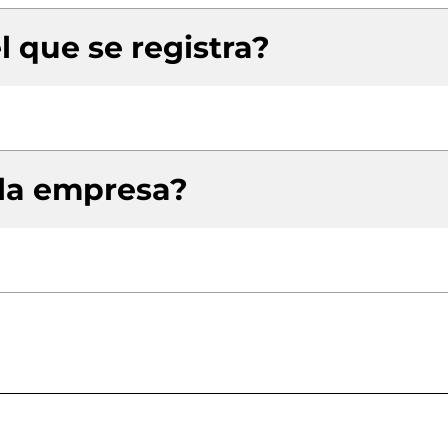
l que se registra?
 la empresa?