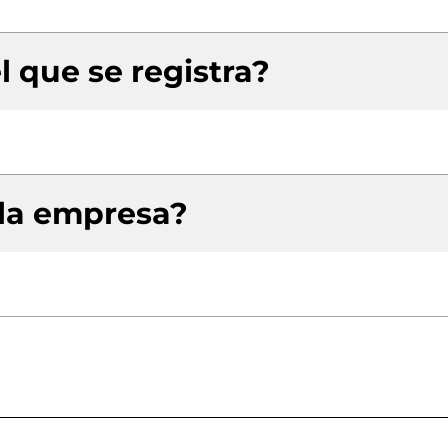
l que se registra?
 la empresa?