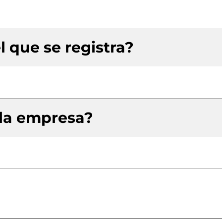
l que se registra?
 la empresa?