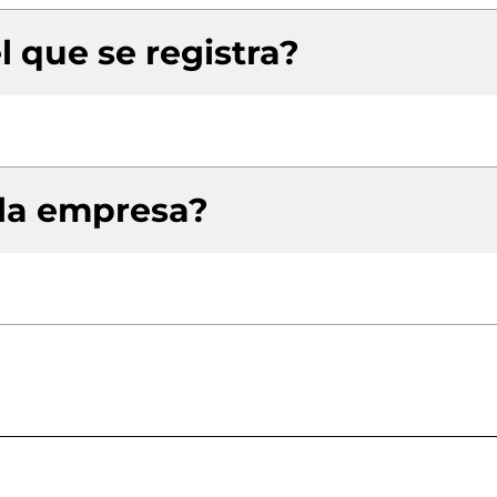
l que se registra?
 la empresa?