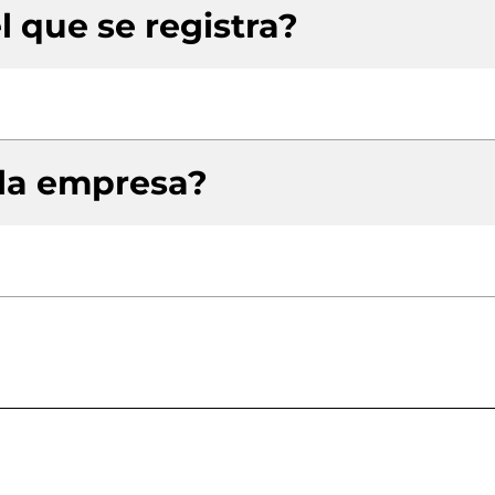
l que se registra?
 la empresa?