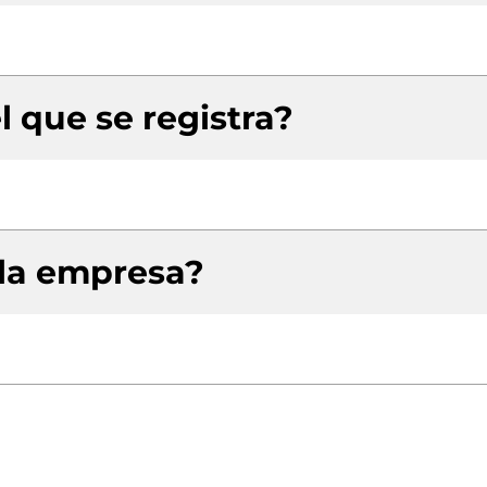
l que se registra?
 la empresa?