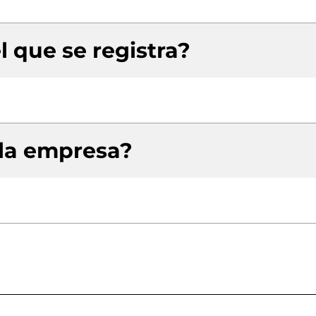
l que se registra?
 la empresa?