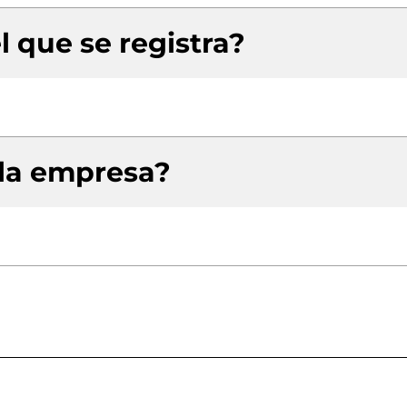
l que se registra?
 la empresa?