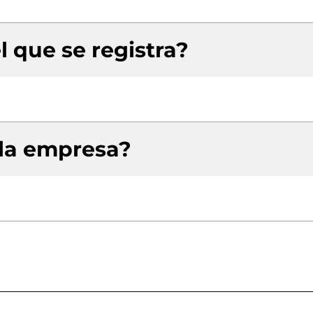
l que se registra?
 la empresa?