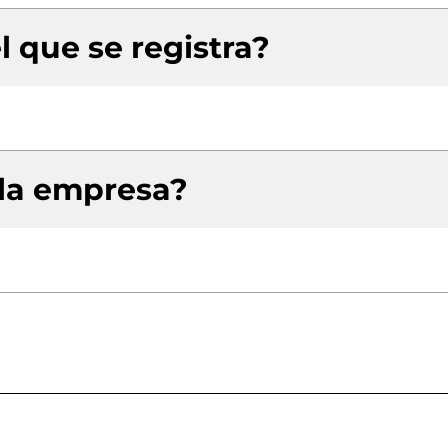
l que se registra?
 la empresa?