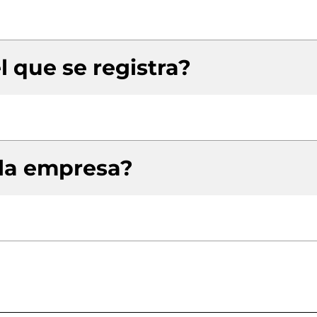
l que se registra?
 la empresa?