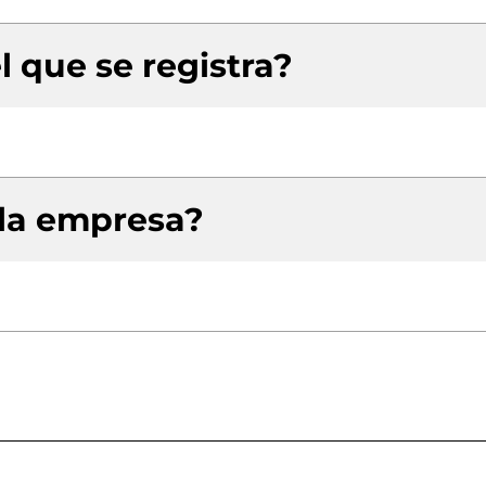
l que se registra?
 la empresa?