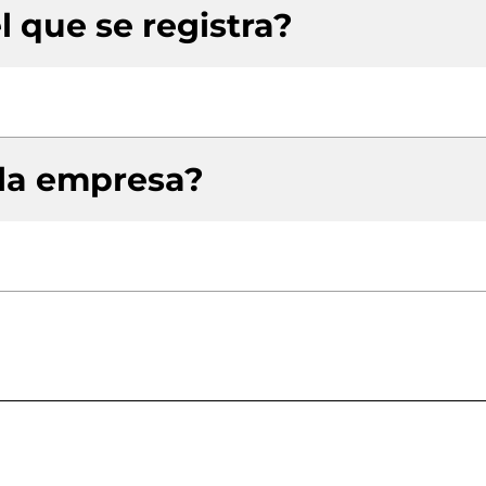
l que se registra?
 la empresa?