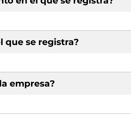
to en el que se registra?
l que se registra?
 la empresa?