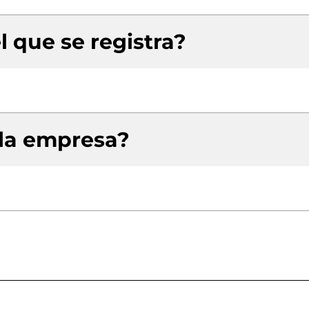
l que se registra?
 la empresa?