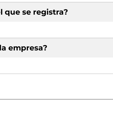
l que se registra?
 la empresa?