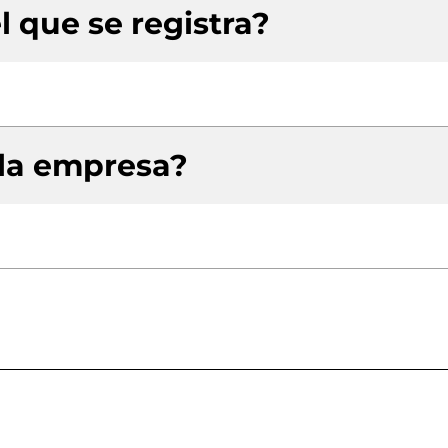
l que se registra?
 la empresa?