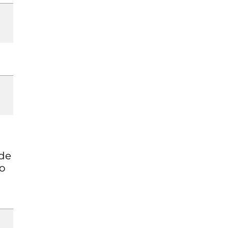
 de
io