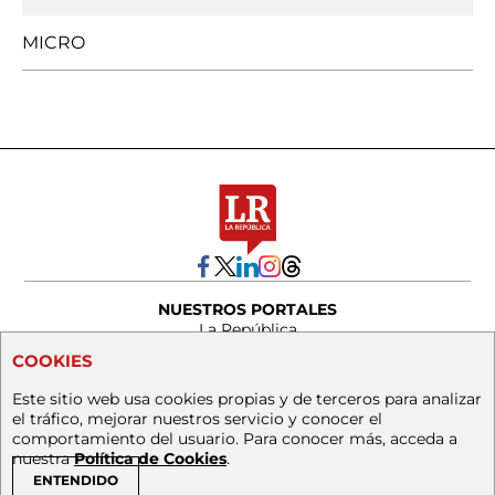
MICRO
NUESTROS PORTALES
La República
Agronegocios
COOKIES
Asuntos Legales
Este sitio web usa cookies propias y de terceros para analizar
© 2026, Editorial La República S.A.S. Todos los
el tráfico, mejorar nuestros servicio y conocer el
derechos reservados.
comportamiento del usuario. Para conocer más, acceda a
Cr. 13a 37-32, Bogotá
nuestra
Política de Cookies
.
(+57) 1 4227600
ENTENDIDO