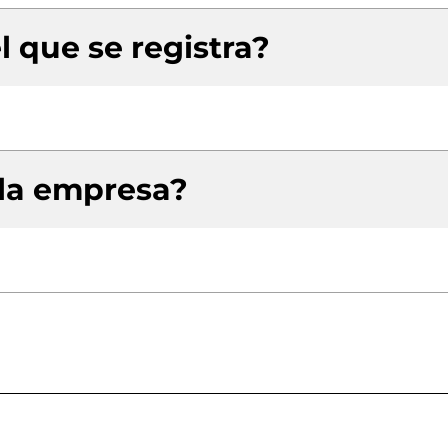
l que se registra?
 la empresa?