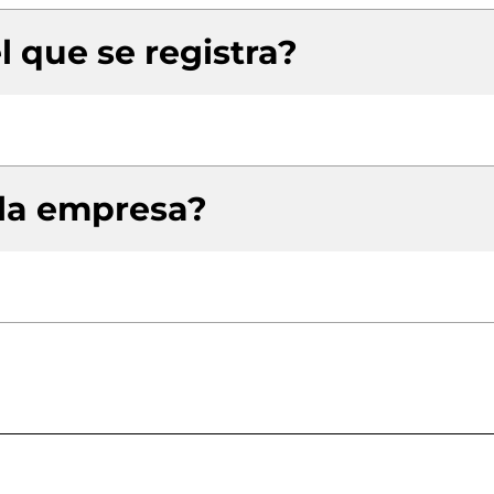
l que se registra?
 la empresa?