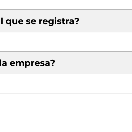
l que se registra?
 la empresa?