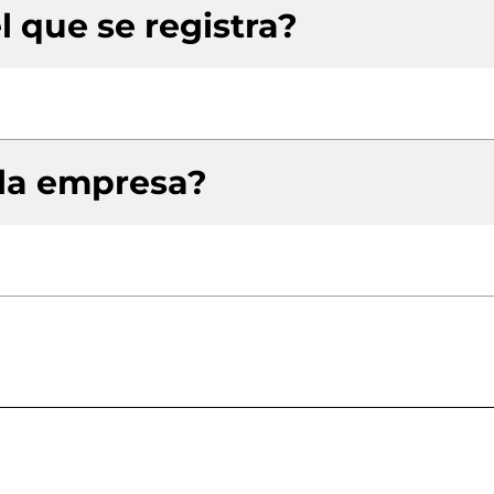
l que se registra?
 la empresa?