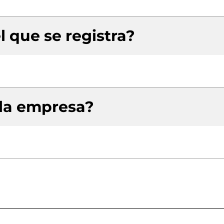
l que se registra?
 la empresa?