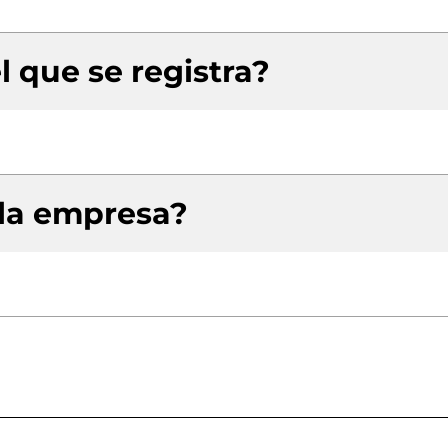
l que se registra?
 la empresa?