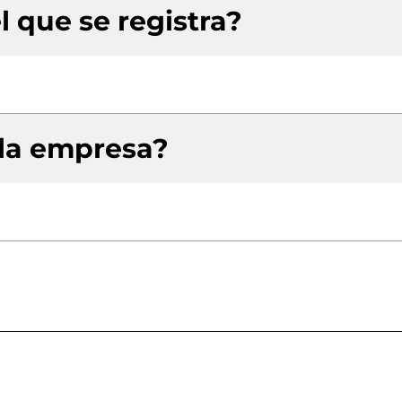
l que se registra?
 la empresa?