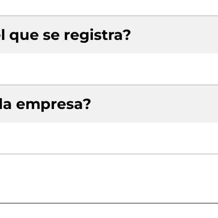
l que se registra?
 la empresa?