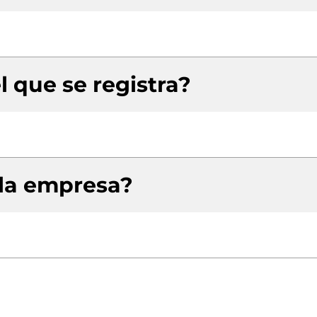
l que se registra?
 la empresa?